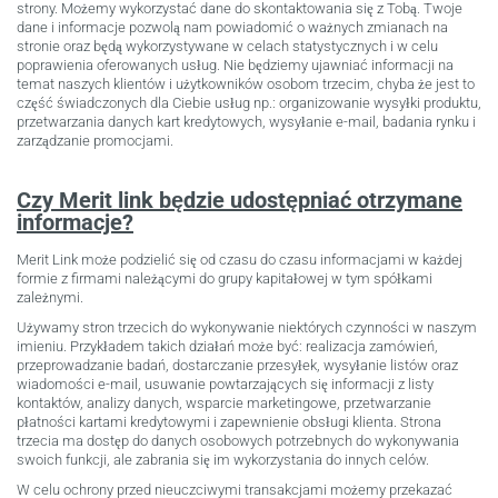
strony. Możemy wykorzystać dane do skontaktowania się z Tobą. Twoje
dane i informacje pozwolą nam powiadomić o ważnych zmianach na
stronie oraz będą wykorzystywane w celach statystycznych i w celu
poprawienia oferowanych usług. Nie będziemy ujawniać informacji na
temat naszych klientów i użytkowników osobom trzecim, chyba że jest to
część świadczonych dla Ciebie usług np.: organizowanie wysyłki produktu,
przetwarzania danych kart kredytowych, wysyłanie e-mail, badania rynku i
zarządzanie promocjami.
Czy Merit link będzie udostępniać otrzymane
informacje?
Merit Link może podzielić się od czasu do czasu informacjami w każdej
formie z firmami należącymi do grupy kapitałowej w tym spółkami
zależnymi.
Używamy stron trzecich do wykonywanie niektórych czynności w naszym
imieniu. Przykładem takich działań może być: realizacja zamówień,
przeprowadzanie badań, dostarczanie przesyłek, wysyłanie listów oraz
wiadomości e-mail, usuwanie powtarzających się informacji z listy
kontaktów, analizy danych, wsparcie marketingowe, przetwarzanie
płatności kartami kredytowymi i zapewnienie obsługi klienta. Strona
trzecia ma dostęp do danych osobowych potrzebnych do wykonywania
swoich funkcji, ale zabrania się im wykorzystania do innych celów.
W celu ochrony przed nieuczciwymi transakcjami możemy przekazać