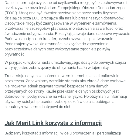
Dane i informacje uzyskane od użytkownika mogą być przechowywane i
przekazywane poza terytorium Europejskiego Obszaru Gospodarczego
("EOG"). Mogą one być również przetwarzane przez osoby fizyczne
działające poza EOG, pracujące dla nas lub przez naszych dostawców.
Osoby takie mogą być zaangażowane w wypełnienie zamówienia,
przetwarzanie szczegółów płatności, monitorowania zawartości oraz
świadczenie usłyg wsparcia. Przesyłając swoje dane osobowe wyrażacie
Państwo zgodę na ich transfer, przechowywanie i przetwarzanie.
Podejmujemy wszelkie czynności niezbędne do zapewnienia
bezpieczeństwa danych oraz wykorzystanie zgodnie z polityką
prywatności.
W przypadku wyboru hasła umożliwiającego dostęp do pewnych części
witryny jesteś zobowiązany do utrzymania hasła w tajemnicy.
Transmisja danych za pośrednictwem internetu nie jest całkowicie
bezpieczna. Zapewniamy wszelkie starania aby chronić dane osobowe,
nie możemy jednak zagwarantować bezpieczeństwa danych
przesyłanych do strony. Każde przekazanie danych osobowych jest
dobrowolne i podejmowane na własne ryzyko. Po otrzymaniu informacji
używamy ścisłych procedur i zabezpieczeń w celu zapobiegania
nieautoryzowanemu dostępowi do nich.
Jak Merit Link korzysta z informacji
Będziemy korzystać z informacji w celu prowadzenia i personalizacji