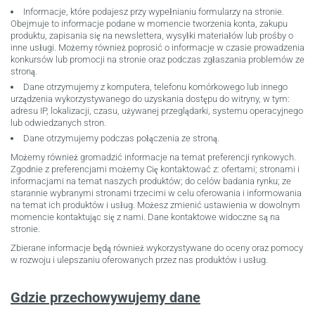
Informacje, które podajesz przy wypełnianiu formularzy na stronie.
Obejmuje to informacje podane w momencie tworzenia konta, zakupu
produktu, zapisania się na newslettera, wysyłki materiałów lub prośby o
inne usługi. Możemy również poprosić o informacje w czasie prowadzenia
konkursów lub promocji na stronie oraz podczas zgłaszania problemów ze
stroną.
Dane otrzymujemy z komputera, telefonu komórkowego lub innego
urządzenia wykorzystywanego do uzyskania dostępu do witryny, w tym:
adresu IP, lokalizacji, czasu, używanej przeglądarki, systemu operacyjnego
lub odwiedzanych stron.
Dane otrzymujemy podczas połączenia ze stroną.
Możemy również gromadzić informacje na temat preferencji rynkowych.
Zgodnie z preferencjami możemy Cię kontaktować z: ofertami; stronami i
informacjami na temat naszych produktów; do celów badania rynku; ze
starannie wybranymi stronami trzecimi w celu oferowania i informowania
na temat ich produktów i usług. Możesz zmienić ustawienia w dowolnym
momencie kontaktując się z nami. Dane kontaktowe widoczne są na
stronie.
Zbierane informacje będą również wykorzystywane do oceny oraz pomocy
w rozwoju i ulepszaniu oferowanych przez nas produktów i usług.
Gdzie przechowywujemy dane