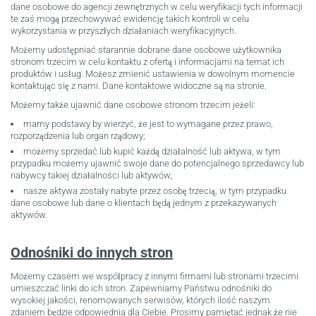
dane osobowe do agencji zewnętrznych w celu weryfikacji tych informacji
te zaś mogą przechowywać ewidencję takich kontroli w celu
wykorzystania w przyszłych działaniach weryfikacyjnych.
Możemy udostępniać starannie dobrane dane osobowe użytkownika
stronom trzecim w celu kontaktu z ofertą i informacjami na temat ich
produktów i usług. Możesz zmienić ustawienia w dowolnym momencie
kontaktując się z nami. Dane kontaktowe widoczne są na stronie.
Możemy także ujawnić dane osobowe stronom trzecim jeżeli:
mamy podstawy by wierzyć, że jest to wymagane przez prawo,
rozporządzenia lub organ rządowy;
możemy sprzedać lub kupić każdą działalność lub aktywa, w tym
przypadku możemy ujawnić swoje dane do potencjalnego sprzedawcy lub
nabywcy takiej działalności lub aktywów;
nasze aktywa zostały nabyte przez osobę trzecią, w tym przypadku
dane osobowe lub dane o klientach będą jednym z przekazywanych
aktywów.
Odnośniki do innych stron
Możemy czasem we współpracy z innymi firmami lub stronami trzecimi
umieszczać linki do ich stron. Zapewniamy Państwu odnośniki do
wysokiej jakości, renomowanych serwisów, których ilość naszym
zdaniem będzie odpowiednia dla Ciebie. Prosimy pamiętać jednak że nie