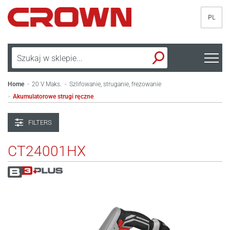
PL
Home
20 V Maks.
Szlifowanie, struganie, frezowanie
>
>
Akumulatorowe strugi ręczne
>
FILTERS
CT24001HX