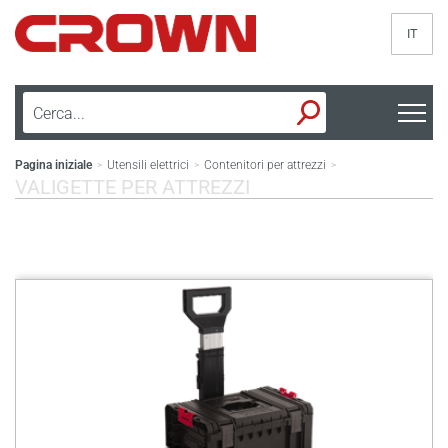
IT
Pagina iniziale
Utensili elettrici
Contenitori per attrezzi
>
>
>
VALIGETTE PER ATTREZZI