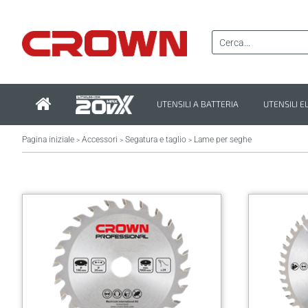
UTENSILI A BATTERIA
UTENSILI E
Pagina iniziale
Accessori
Segatura e taglio
Lame per seghe
>
>
>