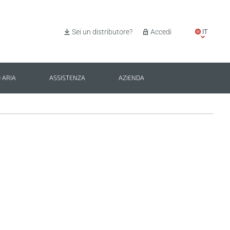
IT
Sei un distributore?
Accedi
EN
ES
 ARIA
ASSISTENZA
AZIENDA
PL
BG