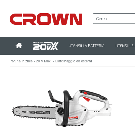
UTENSILI A BATTERIA
UTENSILI E
Pagina iniziale
20 V Max.
Giardinaggio ed esterni
>
>