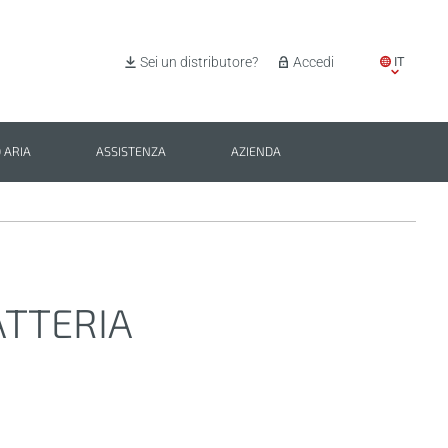
IT
Sei un distributore?
Accedi
EN
ES
 ARIA
ASSISTENZA
AZIENDA
PL
BG
ATTERIA