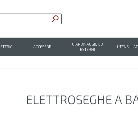
GIARDINAGGIO ED
LETTRICI
ACCESSORI
UTENSILI AD
ESTERNI
ELETTROSEGHE A B