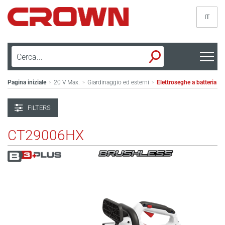
IT
Pagina iniziale
20 V Max.
Giardinaggio ed esterni
Elettroseghe a batteria
>
>
>
FILTERS
CT29006HX