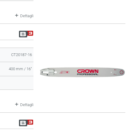
Dettagli
CT20187-16
400 mm / 16"
Dettagli