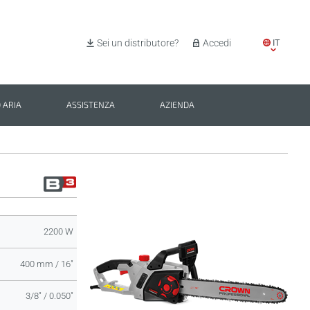
IT
Sei un distributore?
Accedi
EN
ES
 ARIA
ASSISTENZA
AZIENDA
PL
BG
2200 W
400 mm / 16"
3/8" / 0.050"