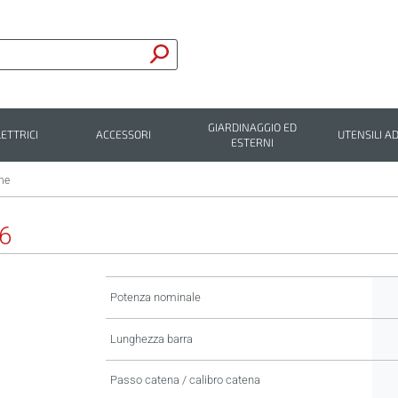
GIARDINAGGIO ED
LETTRICI
ACCESSORI
UTENSILI AD
ESTERNI
he
6
Potenza nominale
Lunghezza barra
Passo catena / calibro catena