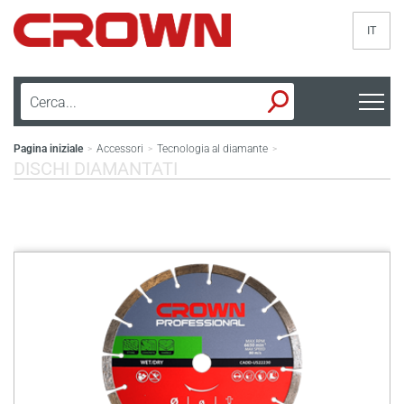
IT
Pagina iniziale
Accessori
Tecnologia al diamante
>
>
>
DISCHI DIAMANTATI