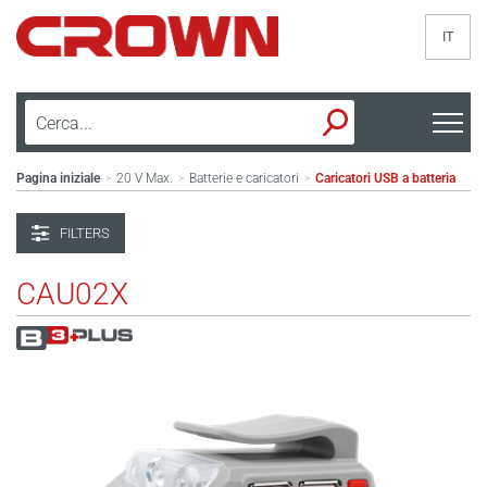
IT
Pagina iniziale
20 V Max.
Batterie e caricatori
Caricatori USB a batteria
>
>
>
FILTERS
CAU02X