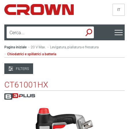
IT
Pagina iniziale
20 V Max.
Levigatura, piallatura e fresatura
>
>
Chiodatrici e spillatrici a batteria
>
FILTERS
CT61001HX