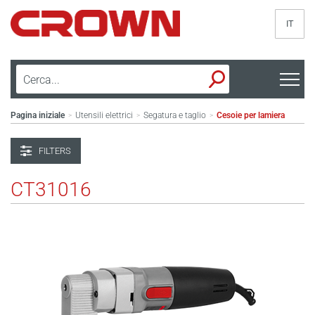
IT
Pagina iniziale
Utensili elettrici
Segatura e taglio
Cesoie per lamiera
>
>
>
FILTERS
CT31016