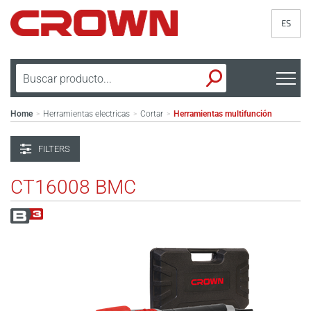
ES
Home
Herramientas electricas
Cortar
Herramientas multifunción
>
>
>
FILTERS
CT16008 BMC